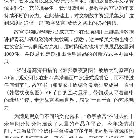
保护、艺术观赏以及文化研究等需求。推动故宫数字文物资
源更科学、充分地采集、管理和利用，是数字故宫这20年来
持续不断的努力。在此基础上，对文物数字资源采集从广度
到深度的追求，是“数字故宫”成长之路上的必经阶段。
故宫博物院器物部吕成龙主任在现场利用三维高清数据
讲解青花加矾红彩海水龙纹碗，据悉，这件精美文物也将会
在故宫新一期陶瓷馆亮相，届时陶瓷馆也将扩展展品数量到
1000件，并以通过定期推出明星展品的创新方式举办展中
展。
“经过超高清扫描的《韩熙载夜宴图》被放大到原画的
40倍，观众可以在超4k高清画面中沉浸式观赏它，而不错过
任何细节”，故宫书画部专家王琥结合最新研究成果，通过
《韩熙载夜宴图》VR节目的互动展示，带领观众寻着画中
的蛛丝马迹，走进故宫名画世界，感受“一画千面”的艺术魅
力。
为满足观众们不同的文化需求，“数字故宫”在过去的十
余年间分期分批建设了大量的产品和平台。今年疫情期
间，“云游故宫”全媒体平台将故宫多年积累的数字资源按照