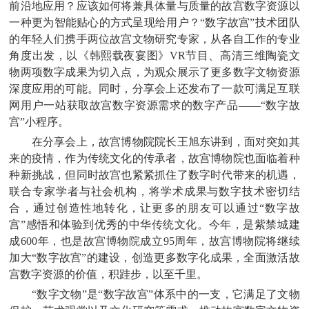
前沿地应用？应该如何将兼具体量与质量的故宫数字资源以
一种更为智能贴心的方式呈现给用户？“数字故宫”技术团队
的年轻人们携手两位故宫文物研究专家，从各自工作的专业
角度出发，以《韩熙载夜宴图》VR节目、高清三维陶瓷文
物两项数字成果为切入点，为观众展示了更多数字文物资源
深度应用的可能。同时，分享会上还发布了一款可满足互联
网用户一站获取故宫数字资源需求的数字产品——“数字故
宫”小程序。
在分享会上，故宫博物院院长王旭东讲到，面对突如其
来的疫情，作为传统文化的传承者，故宫博物院也面临着种
种新挑战，但同时故宫也紧紧抓住了数字时代带来的机遇，
联合专家学者与社会机构，将学术成果与数字技术密切结
合，通过创造性地转化，让更多的朋友可以通过“数字故
宫”感悟和体验到优秀的中华传统文化。今年，是紫禁城建
成600年，也是故宫博物院成立95周年，故宫博物院将继续
加大“数字故宫”的建设，创造更多数字化成果，全面激活故
宫数字资源的价值，积跬步，以至千里。
“数字文物”是“数字故宫”体系中的一支，它满足了文物