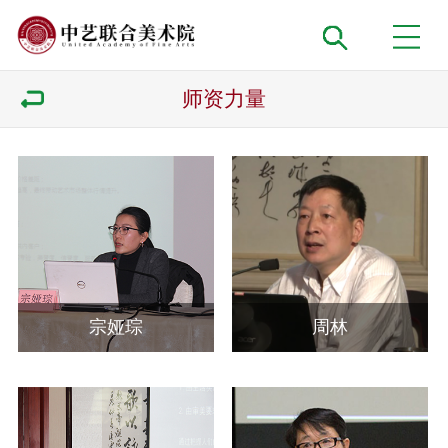
师资力量
宗娅琮
周林