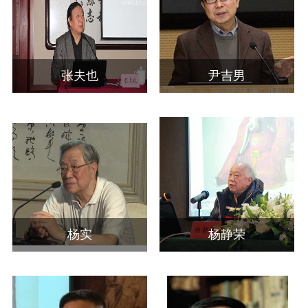
张夫也
尹吉男
杨实
杨静荣