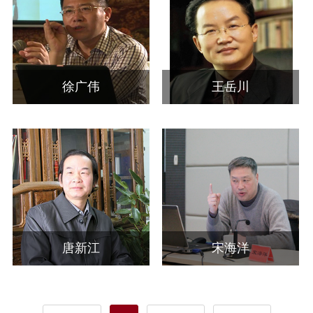
徐广伟
王岳川
唐新江
宋海洋